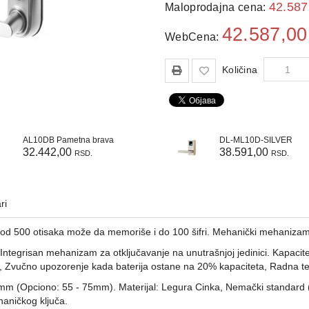
42.58
Maloprodajna cena:
42.587,0
WebCena:
Količina
AL10DB Pametna brava
DL-ML10D-SILVER
32.442,00
38.591,00
RSD.
RSD.
ri
 od 500 otisaka može da memoriše i do 100 šifri. Mehanički mehanizam 
ntegrisan mehanizam za otključavanje na unutrašnjoj jedinici. Kapacit
je, Zvučno upozorenje kada baterija ostane na 20% kapaciteta, Radna t
55mm (Opciono: 55 - 75mm). Materijal: Legura Cinka, Nemački standard (
aničkog ključa.