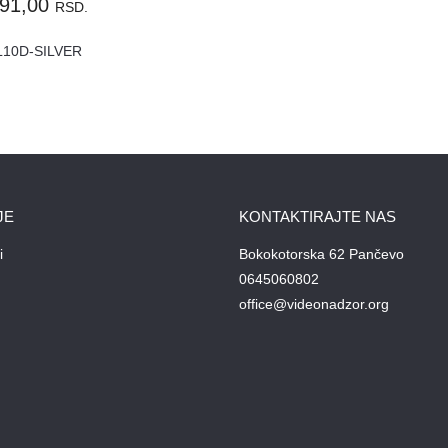
591,00
RSD.
L10D-SILVER
JE
KONTAKTIRAJTE NAS
i
Bokokotorska 62 Pančevo
0645060802
office@videonadzor.org