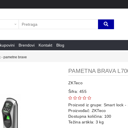
kupovini
Brendovi
Kontakt
Blog
k - pametne brave
PAMETNA BRAVA L70
ZKTeco
Šifra: 455
Proizvod iz grupe:
Smart lock -
Proizvođač:
ZKTeco
Dostupna količina: 100
Težina artikla: 3 kg