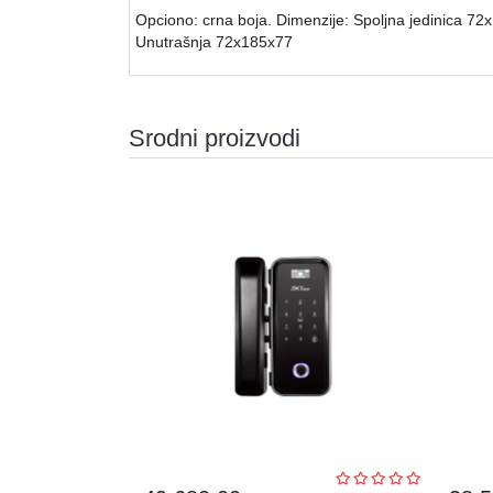
Opciono: crna boja. Dimenzije: Spoljna jedinica 72
Unutrašnja 72x185x77
Srodni proizvodi