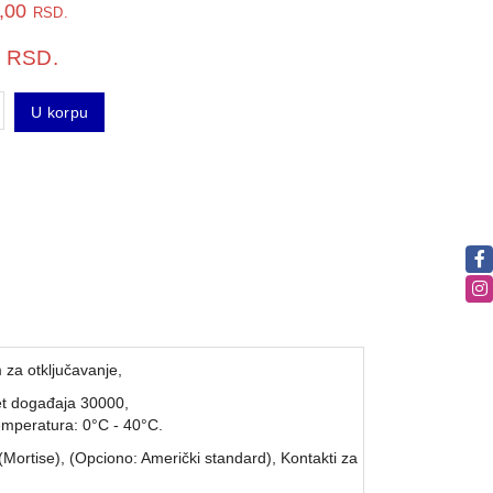
7,00
RSD.
0
RSD.
U korpu
za otključavanje,
et događaja 30000,
emperatura: 0°C - 40°C.
Mortise), (Opciono: Američki standard), Kontakti za