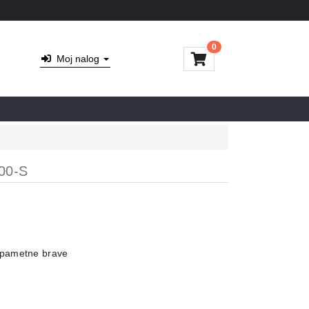
0
Moj nalog
00-S
 pametne brave