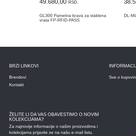
49.680,00
38.
RSD.
GL300 Pametna brava za staklena
DL-M
vrata FP-RFID-PASS
BRZI LINKOVI
INFORMACI
Brendovi
Sve o kupovin
Kontakt
ŽELITE LI DA VAS OBAVESTIMO O NOVIM
KOLEKCIJAMA?
Za najnovije informacije o našim proizvodima i
kolekcijama prijavite se na našu e-mail listu.