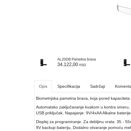
AL20DB Pametna brava
34.122,00
RSD.
Opis
Specifikacija
Sadržaji
Komenta
Biometrijska pametna brava, koja pored kapaciteta
Automatsko zaključavanje kvakom u kontra smeru, I
USB priključak, Napajanje: 9V/4xAA Alkalne bateri
Displej za programiranje. Za debljinu vrata: 35 - 
9V backup bateriju, Dodatno otvaranje pomoću meh