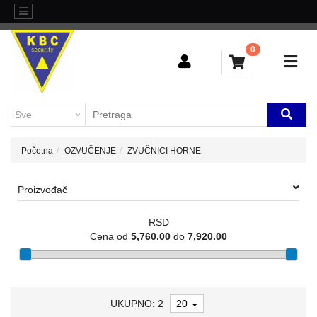
Kategorije
Sve
o
0
L3
kupovini
AGREGACIONI
SWITCHEVI
Brendovi
Kontakt
H3C-
INDUSTRIJSKI
Blog
SWITCHEVI
Početna
OZVUČENJE
ZVUČNICI HORNE
L2
GIGABITNI
Proizvođač
SWITCHEVI
RSD
L3
Cena od
5,760.00
do
7,920.00
GIGABITNI
SWITCHEVI
RUTERI
UKUPNO: 2
20
WIFI