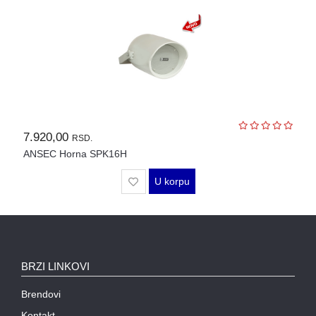
SFP
MODULI
HDTVI
VIDEO
NADZOR
IP
7.920,00
VIDEO
RSD.
NADZOR
ANSEC Horna SPK16H
KONTROLA
U korpu
PRISTUPA
INTERFONI
OBJEKTIVI
BRZI LINKOVI
PRATEĆA
Brendovi
OPREMA
Kontakt