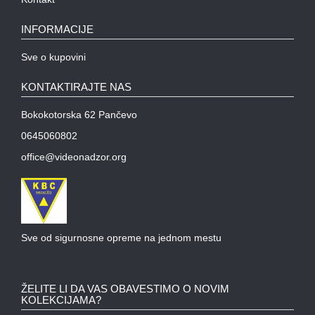
OPREMA
ZA
INFORMACIJE
OSMATRANJE
Sve o kupovini
TERMALNE
KAMERE
KONTAKTIRAJTE NAS
TERMOVIZIJA
Bokokotorska 62 Pančevo
ALARMNI
SISTEMI
0645060802
CENA
office@videonadzor.org
OZVUČENJE
PASIVNA
MREŽNA
OPREMA
Sve od sigurnosne opreme na jednom mestu
AUTO
KAMERE
ŽELITE LI DA VAS OBAVESTIMO O NOVIM
KOLEKCIJAMA?
RUTERI