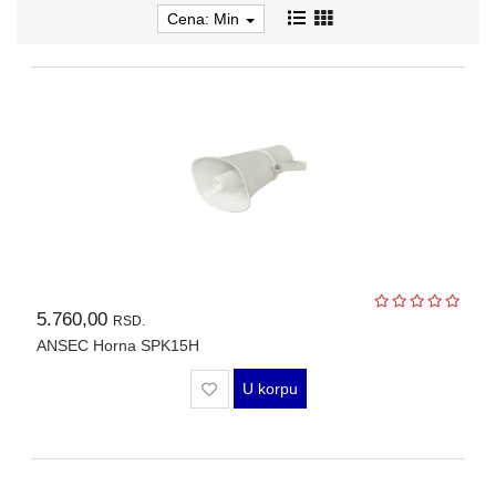
AP-
Cena: Min
OVI
I
KONTROLERI
AOLYNK
66
42
84
80
5.760,00
RSD.
ANSEC Horna SPK15H
38
U korpu
19
34
103