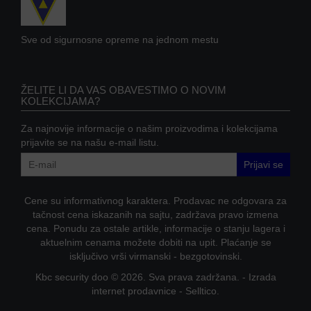
WIFI
AP-
Sve od sigurnosne opreme na jednom mestu
OVI
I
KONTROLERI
ŽELITE LI DA VAS OBAVESTIMO O NOVIM
KOLEKCIJAMA?
AOLYNK
Za najnovije informacije o našim proizvodima i kolekcijama
L3
prijavite se na našu e-mail listu.
AGREGACIONI
SWITCHEVI
Prijavi se
L3
Cene su informativnog karaktera. Prodavac ne odgovara za
GIGABITNI
tačnost cena iskazanih na sajtu, zadržava pravo izmena
SWITCHEVI
cena. Ponudu za ostale artikle, informacije o stanju lagera i
aktuelnim cenama možete dobiti na upit. Plaćanje se
L2
isključivo vrši virmanski - bezgotovinski.
GIGABITNI
SWITCHEVI
Kbc security doo © 2026. Sva prava zadržana. -
Izrada
internet prodavnice
-
Selltico.
SFP