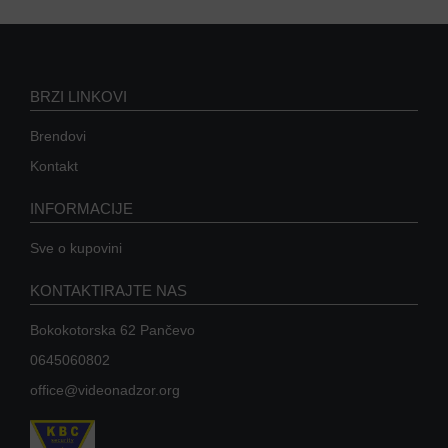
OPREMA
ZA
OSMATRANJE
TERMALNE
BRZI LINKOVI
KAMERE
TERMOVIZIJA
Brendovi
Kontakt
ALARMNI
SISTEMI
INFORMACIJE
CENA
Sve o kupovini
OZVUČENJE
KONTAKTIRAJTE NAS
PASIVNA
MREŽNA
Bokokotorska 62 Pančevo
OPREMA
0645060802
AUTO
office@videonadzor.org
KAMERE
RUTERI