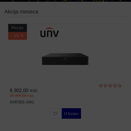
AP-
OVI
Akcija meseca
I
KONTROLERI
Akcija
AOLYNK
- 15 %
66
42
84
80
9.302,00
RSD.
38
10.994,00
RSD.
XVR301-04G
19
U korpu
34
103