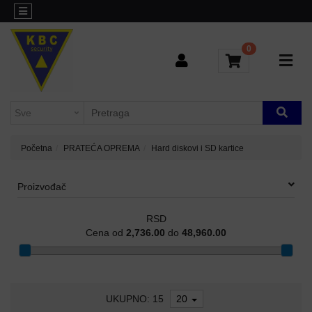
Kategorije
Sve
o
0
L3
kupovini
AGREGACIONI
SWITCHEVI
Brendovi
Kontakt
H3C-
INDUSTRIJSKI
Blog
SWITCHEVI
Početna
PRATEĆA OPREMA
Hard diskovi i SD kartice
L2
GIGABITNI
Proizvođač
SWITCHEVI
RSD
L3
Cena od
2,736.00
do
48,960.00
GIGABITNI
SWITCHEVI
RUTERI
UKUPNO: 15
20
WIFI