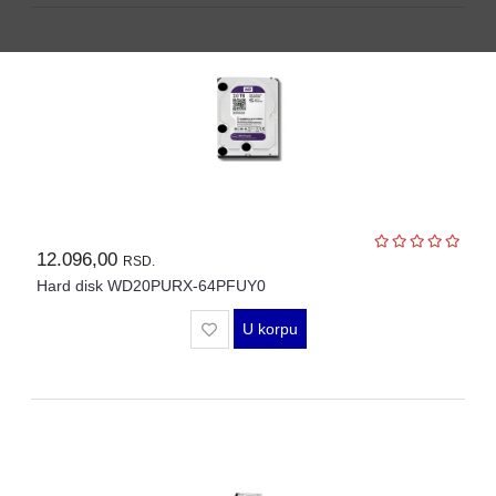
MODULI
12.096,00
RSD.
Hard disk WD20PURX-64PFUY0
U korpu