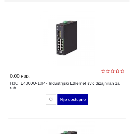
AP-
OVI
I
KONTROLERI
AOLYNK
66
42
84
0.00
RSD.
80
H3C IE4300U-10P - Industrijski Ethernet svič dizajniran za
rob...
38
Nije dostupno
19
34
103