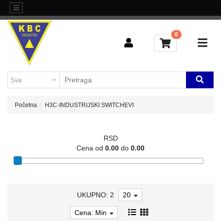
Kategorije
Sve
o
0
L3
kupovini
AGREGACIONI
SWITCHEVI
Brendovi
Kontakt
H3C-
INDUSTRIJSKI
Blog
SWITCHEVI
Početna
H3C-INDUSTRIJSKI SWITCHEVI
L2
GIGABITNI
SWITCHEVI
RSD
Cena od
0.00
do
0.00
L3
GIGABITNI
SWITCHEVI
UKUPNO: 2
20
RUTERI
Cena: Min
WIFI