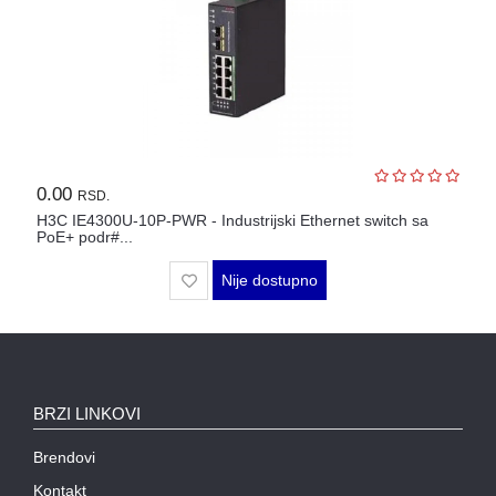
SFP
MODULI
HDTVI
VIDEO
NADZOR
IP
0.00
RSD.
VIDEO
H3C IE4300U-10P-PWR - Industrijski Ethernet switch sa
NADZOR
PoE+ podr#...
Nije dostupno
KONTROLA
PRISTUPA
INTERFONI
OBJEKTIVI
BRZI LINKOVI
PRATEĆA
Brendovi
OPREMA
Kontakt