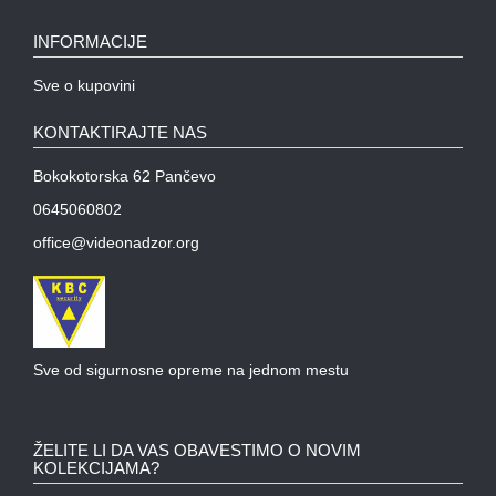
OPREMA
ZA
INFORMACIJE
OSMATRANJE
Sve o kupovini
TERMALNE
KAMERE
KONTAKTIRAJTE NAS
TERMOVIZIJA
Bokokotorska 62 Pančevo
ALARMNI
0645060802
SISTEMI
CENA
office@videonadzor.org
OZVUČENJE
PASIVNA
MREŽNA
Sve od sigurnosne opreme na jednom mestu
OPREMA
AUTO
KAMERE
ŽELITE LI DA VAS OBAVESTIMO O NOVIM
KOLEKCIJAMA?
RUTERI