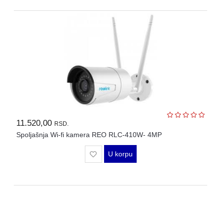
11.520,00
RSD.
Spoljašnja Wi-fi kamera REO RLC-410W- 4MP
U korpu