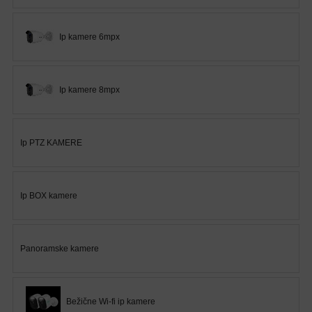
AP-
OVI
I
Ip kamere 6mpx
KONTROLERI
AOLYNK
Ip kamere 8mpx
66
42
Ip PTZ KAMERE
84
80
Ip BOX kamere
38
19
Panoramske kamere
34
Bežične Wi-fi ip kamere
103