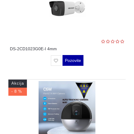
DS-2CD1023G0E-I 4mm
Pozovite
Akcija
- 8 %