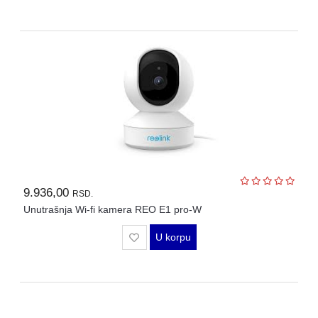
9.936,00
RSD.
Unutrašnja Wi-fi kamera REO E1 pro-W
U korpu