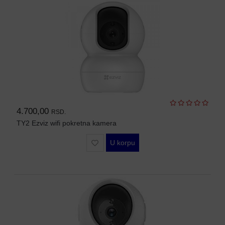
WIFI
AP-
OVI
I
KONTROLERI
AOLYNK
L3
AGREGACIONI
4.700,00
RSD.
SWITCHEVI
TY2 Ezviz wifi pokretna kamera
L3
U korpu
GIGABITNI
SWITCHEVI
L2
GIGABITNI
SWITCHEVI
SFP