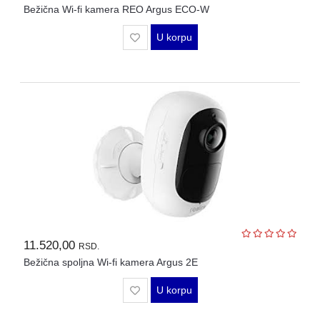
Bežična Wi-fi kamera REO Argus ECO-W
U korpu
11.520,00
RSD.
Bežična spoljna Wi-fi kamera Argus 2E
U korpu