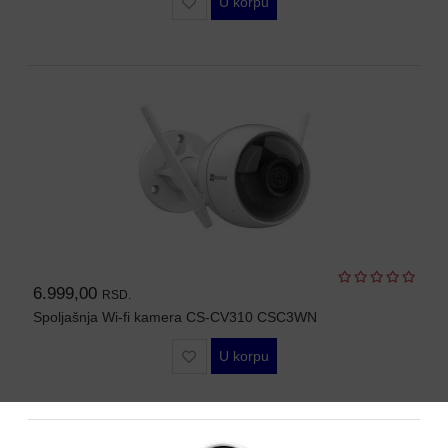
U korpu
6.999,00
RSD.
Spoljašnja Wi-fi kamera CS-CV310 CSC3WN
U korpu