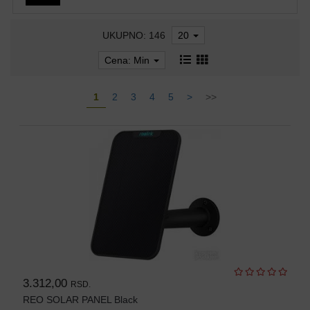
SFP
UKUPNO: 146
20
MODULI
Cena: Min
HDTVI
VIDEO
NADZOR
1
2
3
4
5
>
>>
IP
VIDEO
NADZOR
KONTROLA
PRISTUPA
INTERFONI
OBJEKTIVI
PRATEĆA
3.312,00
RSD.
OPREMA
REO SOLAR PANEL Black