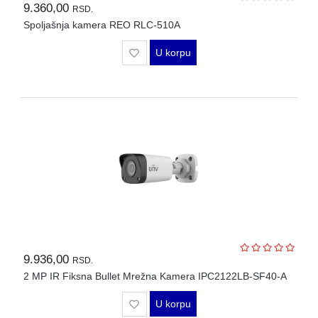
9.360,00
RSD.
Spoljašnja kamera REO RLC-510A
U korpu
9.936,00
RSD.
2 MP IR Fiksna Bullet Mrežna Kamera IPC2122LB-SF40-A
U korpu