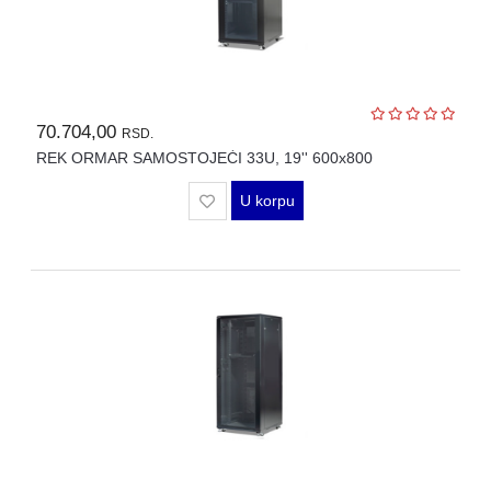
OPREMA
ZA
OSMATRANJE
TERMALNE
KAMERE
70.704,00
RSD.
TERMOVIZIJA
REK ORMAR SAMOSTOJEĆI 33U, 19'' 600x800
ALARMNI
U korpu
SISTEMI
CENA
OZVUČENJE
PASIVNA
MREŽNA
OPREMA
AUTO
KAMERE
RUTERI