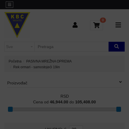
Kategorije
Sve
o
0
L3
kupovini
AGREGACIONI
SWITCHEVI
Brendovi
Kontakt
H3C-
INDUSTRIJSKI
Blog
SWITCHEVI
Početna
PASIVNA MREŽNA OPREMA
Rek ormari - samostojeći 19in
L2
GIGABITNI
SWITCHEVI
Proizvođač
L3
RSD
GIGABITNI
Cena od
46,944.00
do
105,408.00
SWITCHEVI
RUTERI
WIFI