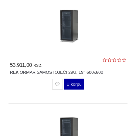
SFP
MODULI
HDTVI
VIDEO
NADZOR
IP
VIDEO
53.911,00
NADZOR
RSD.
REK ORMAR SAMOSTOJEĆI 29U, 19'' 600x600
KONTROLA
PRISTUPA
U korpu
INTERFONI
OBJEKTIVI
PRATEĆA
OPREMA