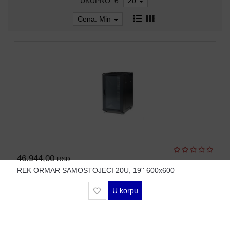
UKUPNO: 6
20
AP-
OVI
Cena: Min
I
KONTROLERI
AOLYNK
66
42
84
80
46.944,00
RSD.
38
REK ORMAR SAMOSTOJEĆI 20U, 19'' 600x600
19
U korpu
34
103