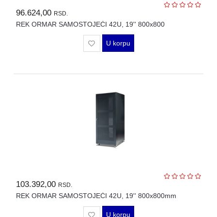
96.624,00
RSD.
WIFI
AP-
REK ORMAR SAMOSTOJEĆI 42U, 19'' 800x800
OVI
U korpu
I
KONTROLERI
AOLYNK
L3
AGREGACIONI
SWITCHEVI
L3
GIGABITNI
SWITCHEVI
L2
GIGABITNI
103.392,00
RSD.
SWITCHEVI
REK ORMAR SAMOSTOJEĆI 42U, 19'' 800x800mm
SFP
U korpu