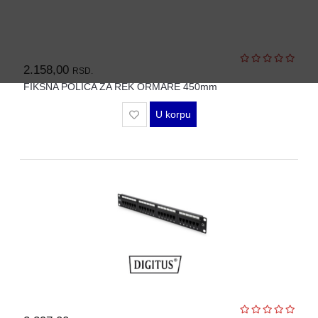
2.158,00
RSD.
FIKSNA POLICA ZA REK ORMARE 450mm
U korpu