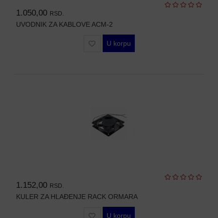
1.050,00
RSD.
WIFI
AP-
UVODNIK ZA KABLOVE ACM-2
OVI
U korpu
I
KONTROLERI
AOLYNK
L3
AGREGACIONI
SWITCHEVI
L3
GIGABITNI
SWITCHEVI
L2
GIGABITNI
1.152,00
RSD.
SWITCHEVI
KULER ZA HLAĐENJE RACK ORMARA
SFP
U korpu