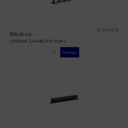
OPREMA
ZA
OSMATRANJE
TERMALNE
KAMERE
858,00
RSD.
TERMOVIZIJA
UVODNIK ZA KABLOVE ACM-1
ALARMNI
U korpu
SISTEMI
CENA
OZVUČENJE
PASIVNA
MREŽNA
OPREMA
AUTO
KAMERE
RUTERI