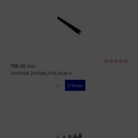
SFP
MODULI
HDTVI
VIDEO
NADZOR
IP
VIDEO
766,00
NADZOR
RSD.
UVODNIK ZA KABLOVE ACM-3
KONTROLA
PRISTUPA
U korpu
INTERFONI
OBJEKTIVI
PRATEĆA
OPREMA