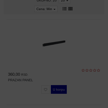
UKUPNO: 20
20
AP-
OVI
Cena: Min
I
KONTROLERI
AOLYNK
66
42
84
80
360,00
RSD.
38
PRAZAN PANEL
19
U korpu
34
103