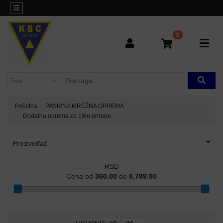
Kategorije
Sve
o
0
L3
kupovini
AGREGACIONI
SWITCHEVI
Brendovi
Kontakt
H3C-
INDUSTRIJSKI
Blog
SWITCHEVI
Početna
PASIVNA MREŽNA OPREMA
Dodatna oprema za 19in ormare
L2
GIGABITNI
SWITCHEVI
Proizvođač
L3
RSD
GIGABITNI
Cena od
360.00
do
8,789.00
SWITCHEVI
RUTERI
WIFI