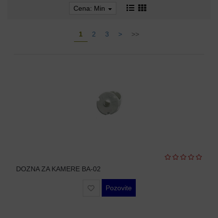
AP-
Cena: Min
OVI
I
KONTROLERI
1
2
3
>
>>
AOLYNK
66
42
84
80
38
DOZNA ZA KAMERE BA-02
19
Pozovite
34
103