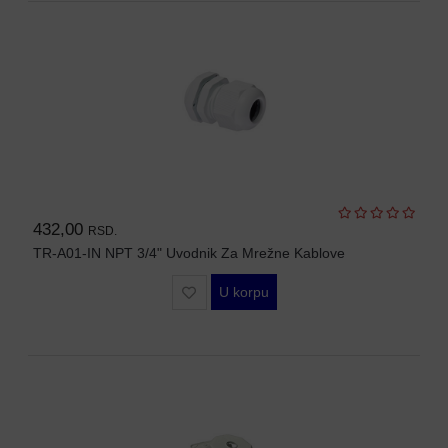
SFP
MODULI
HDTVI
VIDEO
NADZOR
IP
VIDEO
NADZOR
432,00
RSD.
TR-A01-IN NPT 3/4" Uvodnik Za Mrežne Kablove
KONTROLA
PRISTUPA
U korpu
INTERFONI
OBJEKTIVI
PRATEĆA
OPREMA