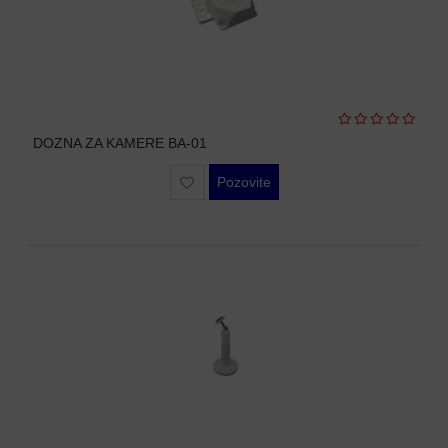
OPREMA
ZA
OSMATRANJE
TERMALNE
KAMERE
TERMOVIZIJA
DOZNA ZA KAMERE BA-01
ALARMNI
Pozovite
SISTEMI
CENA
OZVUČENJE
PASIVNA
MREŽNA
OPREMA
AUTO
KAMERE
RUTERI