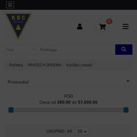
Kategorije
Sve
o
0
L3
kupovini
AGREGACIONI
SWITCHEVI
Brendovi
Kontakt
H3C-
INDUSTRIJSKI
Blog
SWITCHEVI
Početna
PRATEĆA OPREMA
Kućišta i nosači
L2
GIGABITNI
Proizvođač
SWITCHEVI
RSD
L3
Cena od
260.00
do
57,600.00
GIGABITNI
SWITCHEVI
RUTERI
UKUPNO: 44
20
WIFI