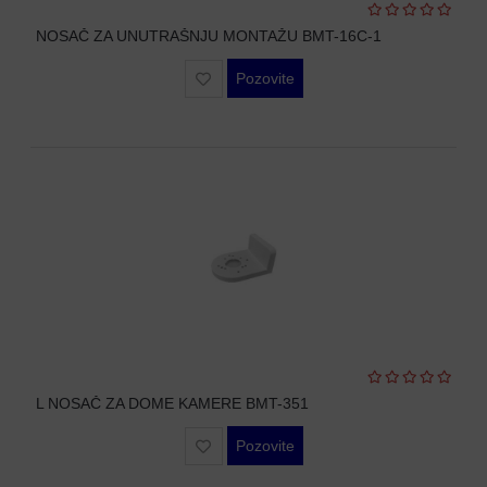
WIFI
NOSAČ ZA UNUTRAŠNJU MONTAŽU BMT-16C-1
AP-
OVI
Pozovite
I
KONTROLERI
AOLYNK
L3
AGREGACIONI
SWITCHEVI
L3
GIGABITNI
SWITCHEVI
L2
L NOSAČ ZA DOME KAMERE BMT-351
GIGABITNI
SWITCHEVI
Pozovite
SFP