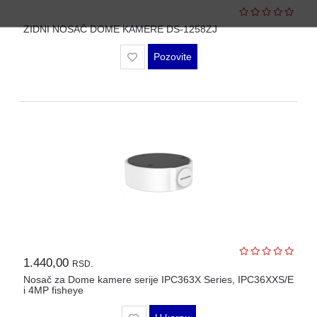
ZIDNI NOSAČ DOME KAMERE DS-1258ZJ
Pozovite
1.440,00
RSD.
Nosač za Dome kamere serije IPC363X Series, IPC36XXS/E
i 4MP fisheye