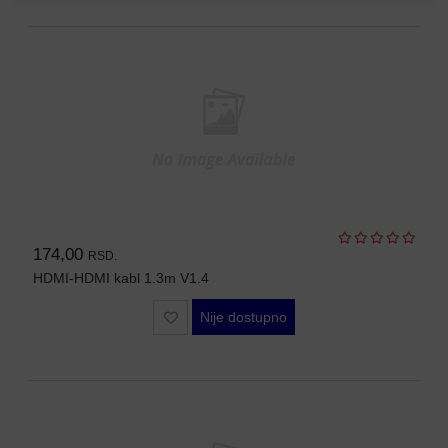
AP-
OVI
I
KONTROLERI
AOLYNK
66
42
84
174,00
RSD.
80
HDMI-HDMI kabl 1.3m V1.4
38
Nije dostupno
19
34
103