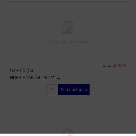
MODULI
518,00
RSD.
HDMI-HDMI kabl 5m V1.4
Nije dostupno