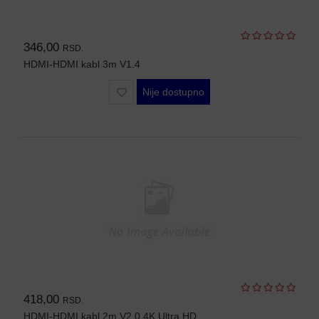
OPREMA
ZA
OSMATRANJE
346,00
RSD.
HDMI-HDMI kabl 3m V1.4
TERMALNE
KAMERE
Nije dostupno
TERMOVIZIJA
ALARMNI
SISTEMI
CENA
OZVUČENJE
PASIVNA
MREŽNA
OPREMA
AUTO
KAMERE
418,00
RSD.
RUTERI
HDMI-HDMI kabl 2m V2.0 4K Ultra HD