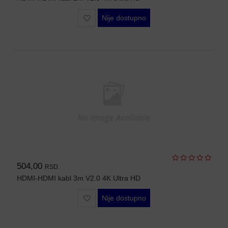
WIFI
Nije dostupno
AP-
OVI
I
KONTROLERI
AOLYNK
L3
AGREGACIONI
SWITCHEVI
L3
GIGABITNI
SWITCHEVI
504,00
RSD.
HDMI-HDMI kabl 3m V2.0 4K Ultra HD
L2
GIGABITNI
Nije dostupno
SWITCHEVI
SFP