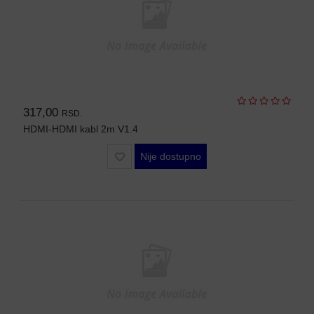
SFP
MODULI
HDTVI
VIDEO
NADZOR
317,00
RSD.
IP
HDMI-HDMI kabl 2m V1.4
VIDEO
NADZOR
Nije dostupno
KONTROLA
PRISTUPA
INTERFONI
OBJEKTIVI
PRATEĆA
OPREMA