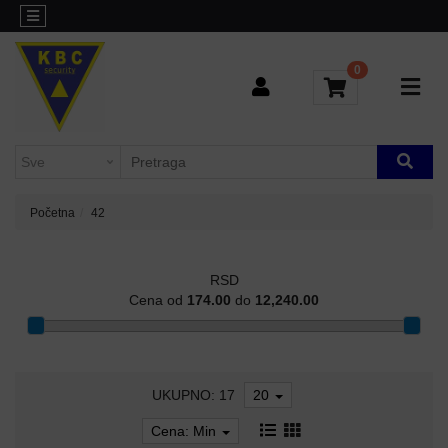
Kategorije
Sve
o
0
L3
kupovini
AGREGACIONI
SWITCHEVI
Brendovi
Kontakt
H3C-
INDUSTRIJSKI
Blog
SWITCHEVI
Početna
42
L2
GIGABITNI
SWITCHEVI
RSD
Cena od
174.00
do
12,240.00
L3
GIGABITNI
SWITCHEVI
UKUPNO: 17
20
RUTERI
Cena: Min
WIFI