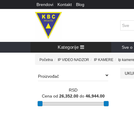
Brendovi
Kontakt
Blog
Kategorije
Sve o 
Početna
IP VIDEO NADZOR
IP KAMERE
Ip kamer
UKU
Proizvođač
RSD
Cena od
26,352.00
do
46,944.00