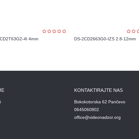
2CD2T63G2-4I 4mm
DS-2CD2663G0-IZS 2.8-12mm
JE
KONTAKTIRAJTE NAS
i
Bokokotorska 62 Pančevo
0645060802
office@videonadzor.org