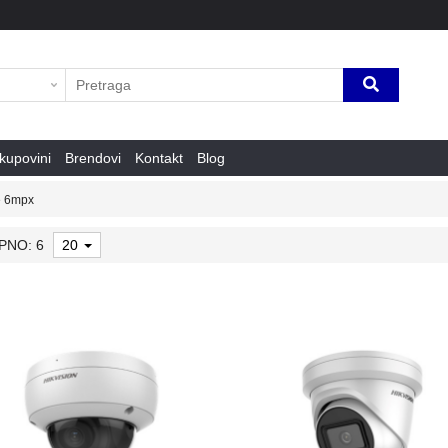
kupovini
Brendovi
Kontakt
Blog
e 6mpx
PNO: 6
20