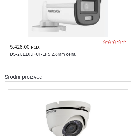
OPREMA
ZA
OSMATRANJE
TERMALNE
KAMERE
TERMOVIZIJA
5.428,00
RSD.
ALARMNI
DS-2CE10DF0T-LFS 2.8mm cena
SISTEMI
CENA
Srodni proizvodi
OZVUČENJE
PASIVNA
MREŽNA
OPREMA
AUTO
KAMERE
RUTERI