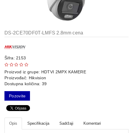
AP-
OVI
I
KONTROLERI
DS-2CE70DF0T-LMFS 2.8mm cena
AOLYNK
66
42
Šifra: 2153
84
Proizvod iz grupe:
HDTVI 2MPX KAMERE
Proizvođač:
Hikvision
80
Dostupna količina: 39
38
Pozovite
19
34
Opis
Specifikacija
Sadržaji
Komentari
103