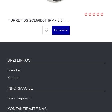
WIFI
AP-
OVI
TURRET DS-2CE56D0T-IRMF 3,6mm
I
KONTROLERI
Pozovite
AOLYNK
L3
AGREGACIONI
SWITCHEVI
BRZI LINKOVI
L3
Brendovi
GIGABITNI
Kontakt
SWITCHEVI
INFORMACIJE
L2
GIGABITNI
Sve o kupovini
SWITCHEVI
KONTAKTIRAJTE NAS
SFP