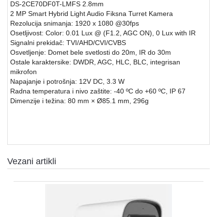
DS-2CE70DF0T-LMFS 2.8mm
2 MP Smart Hybrid Light Audio Fiksna Turret Kamera
SFP
Rezolucija snimanja: 1920 x 1080 @30fps
MODULI
Osetljivost: Color: 0.01 Lux @ (F1.2, AGC ON), 0 Lux with IR
Signalni prekidač: TVI/AHD/CVI/CVBS
HDTVI
Osvetljenje: Domet bele svetlosti do 20m, IR do 30m
VIDEO
Ostale karaktersike: DWDR, AGC, HLC, BLC, integrisan
NADZOR
mikrofon
Napajanje i potrošnja: 12V DC, 3.3 W
IP
Radna temperatura i nivo zaštite: -40 ºC do +60 ºC, IP 67
VIDEO
Dimenzije i težina: 80 mm × Ø85.1 mm, 296g
NADZOR
KONTROLA
PRISTUPA
INTERFONI
Vezani artikli
OBJEKTIVI
PRATEĆA
OPREMA