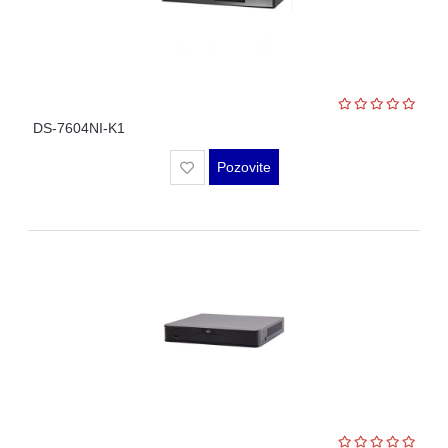
OPREMA
ZA
OSMATRANJE
TERMALNE
KAMERE
DS-7604NI-K1
TERMOVIZIJA
Pozovite
ALARMNI
SISTEMI
CENA
OZVUČENJE
PASIVNA
MREŽNA
OPREMA
AUTO
KAMERE
RUTERI