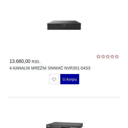
SFP
MODULI
HDTVI
VIDEO
NADZOR
IP
VIDEO
13.680,00
NADZOR
RSD.
4-KANALNI MREŽNI SNIMAČ NVR301-04S3
KONTROLA
PRISTUPA
U korpu
INTERFONI
OBJEKTIVI
PRATEĆA
OPREMA