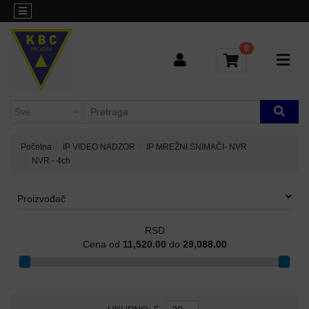
Kategorije
Sve
o
0
L3
kupovini
AGREGACIONI
SWITCHEVI
Brendovi
Kontakt
H3C-
INDUSTRIJSKI
Blog
SWITCHEVI
Početna
IP VIDEO NADZOR
IP MREŽNI SNIMAČI- NVR
NVR - 4ch
L2
GIGABITNI
SWITCHEVI
Proizvođač
L3
RSD
GIGABITNI
Cena od
11,520.00
do
29,088.00
SWITCHEVI
RUTERI
WIFI