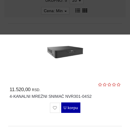
UKUPNO: 5
20
AP-
OVI
Cena: Min
I
KONTROLERI
AOLYNK
66
42
84
80
11.520,00
RSD.
38
4-KANALNI MREŽNI SNIMAČ NVR301-04S2
19
U korpu
34
103