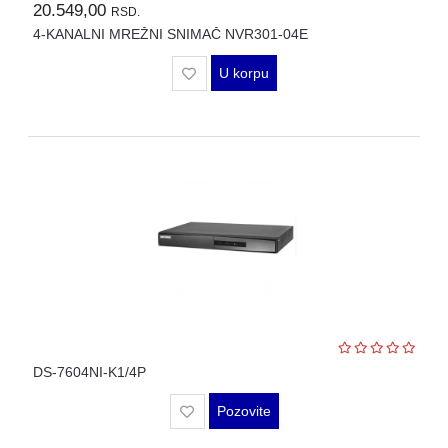
20.549,00
RSD.
WIFI
4-KANALNI MREŽNI SNIMAČ NVR301-04E
AP-
OVI
U korpu
I
KONTROLERI
AOLYNK
L3
AGREGACIONI
SWITCHEVI
L3
GIGABITNI
SWITCHEVI
L2
DS-7604NI-K1/4P
GIGABITNI
SWITCHEVI
Pozovite
SFP