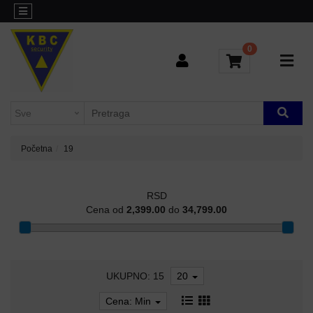
Kategorije
Sve
o
0
L3
kupovini
AGREGACIONI
SWITCHEVI
Brendovi
Kontakt
H3C-
INDUSTRIJSKI
Blog
SWITCHEVI
Početna
19
L2
GIGABITNI
SWITCHEVI
RSD
Cena od
2,399.00
do
34,799.00
L3
GIGABITNI
SWITCHEVI
UKUPNO: 15
20
RUTERI
Cena: Min
WIFI