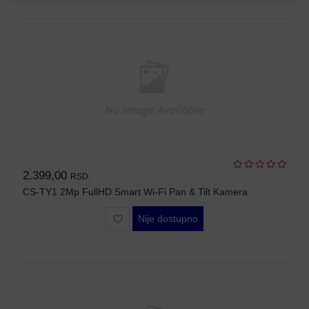
AP-
OVI
I
KONTROLERI
AOLYNK
66
42
84
2.399,00
RSD.
80
CS-TY1 2Mp FullHD Smart Wi-Fi Pan & Tilt Kamera
38
Nije dostupno
19
34
103