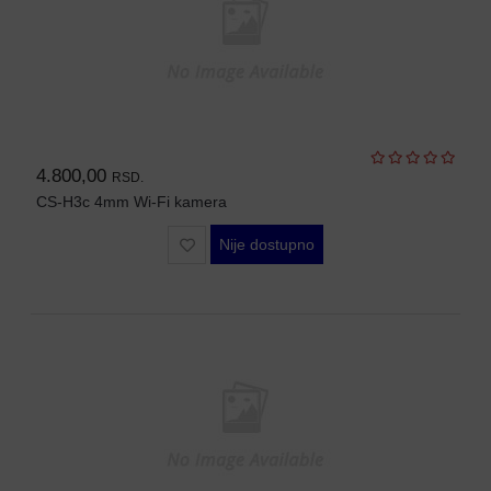
SFP
MODULI
HDTVI
VIDEO
NADZOR
4.800,00
RSD.
IP
CS-H3c 4mm Wi-Fi kamera
VIDEO
NADZOR
Nije dostupno
KONTROLA
PRISTUPA
INTERFONI
OBJEKTIVI
PRATEĆA
OPREMA