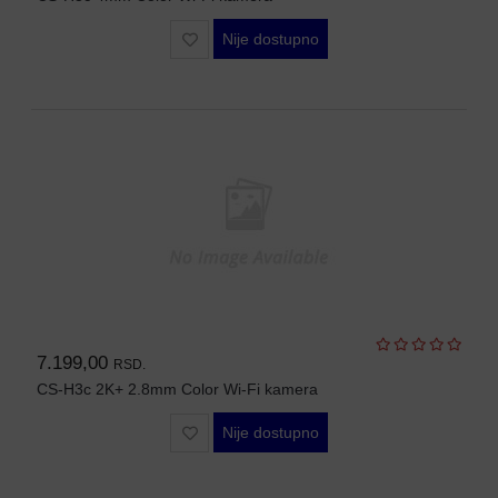
WIFI
Nije dostupno
AP-
OVI
I
KONTROLERI
AOLYNK
L3
AGREGACIONI
SWITCHEVI
L3
GIGABITNI
SWITCHEVI
7.199,00
RSD.
CS-H3c 2K+ 2.8mm Color Wi-Fi kamera
L2
GIGABITNI
Nije dostupno
SWITCHEVI
SFP