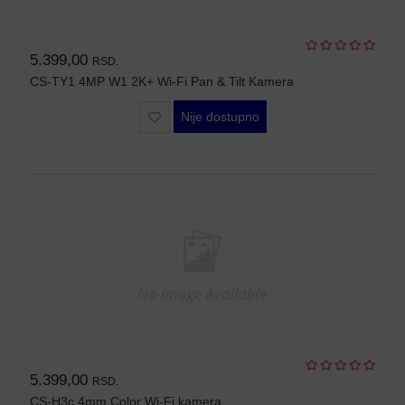
OPREMA
ZA
OSMATRANJE
5.399,00
RSD.
CS-TY1 4MP W1 2K+ Wi-Fi Pan & Tilt Kamera
TERMALNE
KAMERE
Nije dostupno
TERMOVIZIJA
ALARMNI
SISTEMI
CENA
OZVUČENJE
PASIVNA
MREŽNA
OPREMA
AUTO
KAMERE
5.399,00
RSD.
RUTERI
CS-H3c 4mm Color Wi-Fi kamera