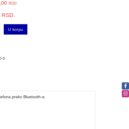
2,00
RSD.
0
RSD.
U korpu
0-S
lefona preko Bluetooth-a.