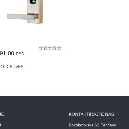
591,00
RSD.
L10D-SILVER
JE
KONTAKTIRAJTE NAS
i
Bokokotorska 62 Pančevo