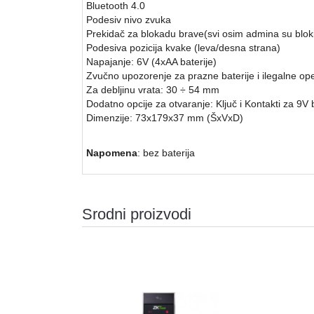
Bluetooth 4.0
Podesiv nivo zvuka
Prekidač za blokadu brave(svi osim admina su bloki
Podesiva pozicija kvake (leva/desna strana)
Napajanje: 6V (4xAA baterije)
Zvučno upozorenje za prazne baterije i ilegalne ope
Za debljinu vrata: 30 ÷ 54 mm
Dodatno opcije za otvaranje: Ključ i Kontakti za 9V 
Dimenzije: 73x179x37 mm (ŠxVxD)
Napomena
: bez baterija
Srodni proizvodi