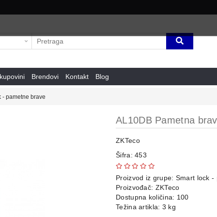
kupovini
Brendovi
Kontakt
Blog
k - pametne brave
AL10DB Pametna bra
ZKTeco
Šifra: 453
Proizvod iz grupe:
Smart lock -
Proizvođač:
ZKTeco
Dostupna količina: 100
Težina artikla: 3 kg