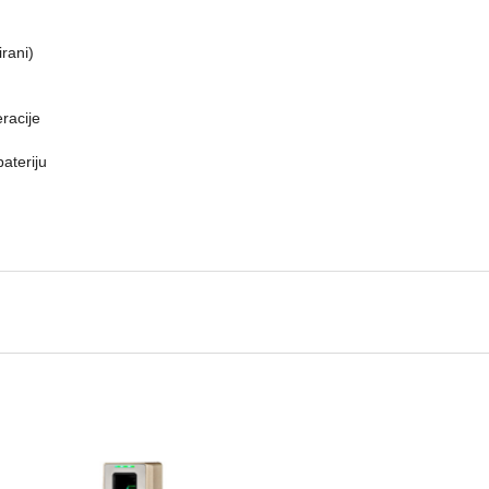
rani)
racije
bateriju