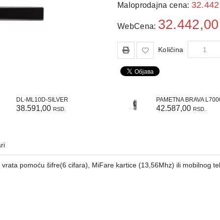
32.44
Maloprodajna cena:
32.442,0
WebCena:
Količina
DL-ML10D-SILVER
PAMETNA BRAVA L700
38.591,00
42.587,00
RSD.
RSD.
ri
vrata pomoću šifre(6 cifara), MiFare kartice (13,56Mhz) ili mobilnog te