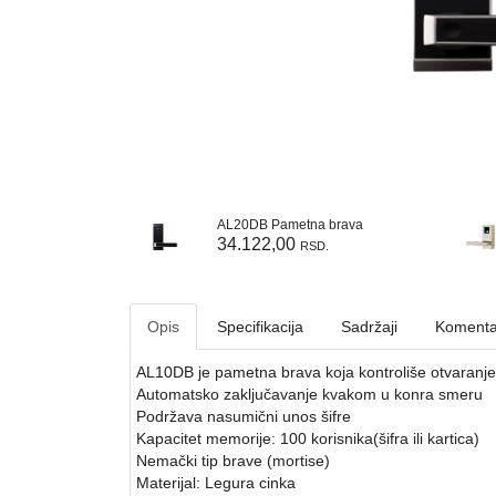
AL20DB Pametna brava
34.122,00
RSD.
Opis
Specifikacija
Sadržaji
Komenta
AL10DB je pametna brava koja kontroliše otvaranje 
Automatsko zaključavanje kvakom u konra smeru
Podržava nasumični unos šifre
Kapacitet memorije: 100 korisnika(šifra ili kartica)
Nemački tip brave (mortise)
Materijal: Legura cinka