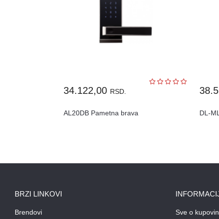
34.122,00
38.
RSD.
AL20DB Pametna brava
DL-M
BRZI LINKOVI
INFORMACI
Brendovi
Sve o kupovin