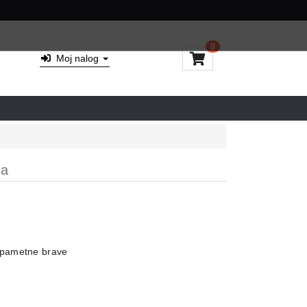
0
Moj nalog
va
 pametne brave