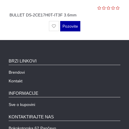
WIFI
AP-
BULLET DS-2CE17H0T-IT3F 3.6mm
OVI
I
Pozovite
KONTROLERI
AOLYNK
L3
BRZI LINKOVI
AGREGACIONI
SWITCHEVI
Brendovi
L3
Kontakt
GIGABITNI
SWITCHEVI
INFORMACIJE
L2
Sve o kupovini
GIGABITNI
SWITCHEVI
KONTAKTIRAJTE NAS
SFP
Bokokotorska 62 Pančevo