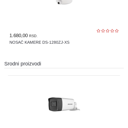
OPREMA
ZA
OSMATRANJE
TERMALNE
KAMERE
1.680,00
RSD.
TERMOVIZIJA
NOSAČ KAMERE DS-1280ZJ-XS
ALARMNI
SISTEMI
CENA
Srodni proizvodi
OZVUČENJE
PASIVNA
MREŽNA
OPREMA
AUTO
KAMERE
RUTERI