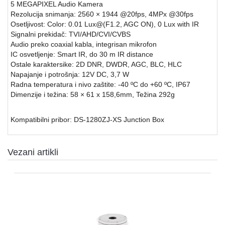
5 MEGAPIXEL Audio Kamera
Rezolucija snimanja: 2560 × 1944 @20fps, 4MPx @30fps
SFP
Osetljivost: Color: 0.01 Lux@(F1.2, AGC ON), 0 Lux with IR
MODULI
Signalni prekidač: TVI/AHD/CVI/CVBS
Audio preko coaxial kabla, integrisan mikrofon
HDTVI
IC osvetljenje: Smart IR, do 30 m IR distance
VIDEO
Ostale karaktersike: 2D DNR, DWDR, AGC, BLC, HLC
NADZOR
Napajanje i potrošnja: 12V DC, 3,7 W
Radna temperatura i nivo zaštite: -40 ºC do +60 ºC, IP67
IP
Dimenzije i težina: 58 × 61 x 158,6mm, Težina 292g
VIDEO
NADZOR
Kompatibilni pribor: DS-1280ZJ-XS Junction Box
KONTROLA
PRISTUPA
Vezani artikli
INTERFONI
OBJEKTIVI
PRATEĆA
OPREMA