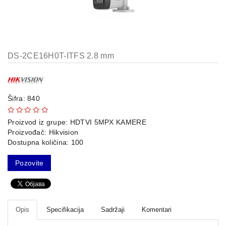
AP-
OVI
I
KONTROLERI
DS-2CE16H0T-ITFS 2.8 mm
AOLYNK
66
42
Šifra: 840
84
Proizvod iz grupe:
HDTVI 5MPX KAMERE
Proizvođač:
Hikvision
80
Dostupna količina: 100
38
Pozovite
19
34
Opis
Specifikacija
Sadržaji
Komentari
103