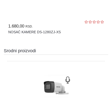
OPREMA
ZA
OSMATRANJE
TERMALNE
1.680,00
RSD.
KAMERE
NOSAČ KAMERE DS-1280ZJ-XS
TERMOVIZIJA
ALARMNI
SISTEMI
Srodni proizvodi
CENA
OZVUČENJE
PASIVNA
MREŽNA
OPREMA
AUTO
KAMERE
RUTERI