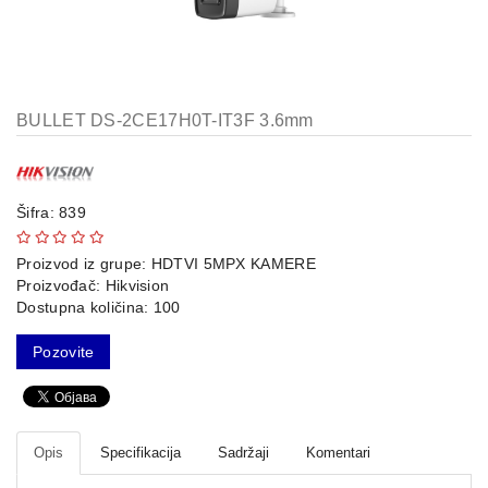
AP-
OVI
I
KONTROLERI
BULLET DS-2CE17H0T-IT3F 3.6mm
AOLYNK
66
42
Šifra: 839
84
Proizvod iz grupe:
HDTVI 5MPX KAMERE
Proizvođač:
Hikvision
80
Dostupna količina: 100
38
Pozovite
19
34
Opis
Specifikacija
Sadržaji
Komentari
103