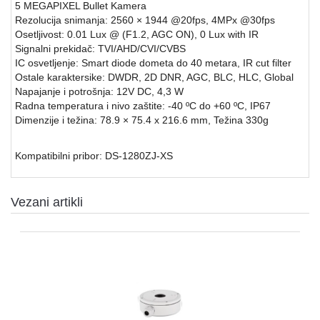
5 MEGAPIXEL Bullet Kamera
Rezolucija snimanja: 2560 × 1944 @20fps, 4MPx @30fps
SFP
Osetljivost: 0.01 Lux @ (F1.2, AGC ON), 0 Lux with IR
MODULI
Signalni prekidač: TVI/AHD/CVI/CVBS
IC osvetljenje: Smart diode dometa do 40 metara, IR cut filter
HDTVI
Ostale karaktersike: DWDR, 2D DNR, AGC, BLC, HLC, Global
VIDEO
Napajanje i potrošnja: 12V DC, 4,3 W
NADZOR
Radna temperatura i nivo zaštite: -40 ºC do +60 ºC, IP67
Dimenzije i težina: 78.9 × 75.4 x 216.6 mm, Težina 330g
IP
VIDEO
NADZOR
Kompatibilni pribor: DS-1280ZJ-XS
KONTROLA
PRISTUPA
Vezani artikli
INTERFONI
OBJEKTIVI
PRATEĆA
OPREMA