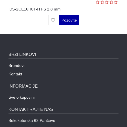
WIFI
DS-2CE16H0T-ITFS 2.8 mm
AP-
OVI
Pozovite
I
KONTROLERI
AOLYNK
BRZI LINKOVI
L3
AGREGACIONI
Brendovi
SWITCHEVI
Kontakt
L3
GIGABITNI
INFORMACIJE
SWITCHEVI
Sve o kupovini
L2
GIGABITNI
KONTAKTIRAJTE NAS
SWITCHEVI
Bokokotorska 62 Pančevo
SFP