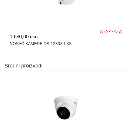
OPREMA
ZA
OSMATRANJE
TERMALNE
KAMERE
1.680,00
RSD.
TERMOVIZIJA
NOSAČ KAMERE DS-1280ZJ-XS
ALARMNI
SISTEMI
CENA
Srodni proizvodi
OZVUČENJE
PASIVNA
MREŽNA
OPREMA
AUTO
KAMERE
RUTERI