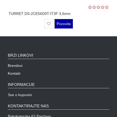
WIFI
AP-
TURRET DS-2CE56D0T-IT3F 3,6mm
OVI
I
Pozovite
KONTROLERI
AOLYNK
L3
BRZI LINKOVI
AGREGACIONI
SWITCHEVI
Brendovi
L3
Kontakt
GIGABITNI
SWITCHEVI
INFORMACIJE
L2
Sve o kupovini
GIGABITNI
SWITCHEVI
KONTAKTIRAJTE NAS
SFP
Bokokotorska 62 Pančevo