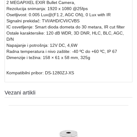
2 MEGAPIXEL EXIR Bullet Camera,
Rezolucija snimanja: 1920 x 1080 @25fps
SFP
Osetljivost: 0.005 Lux@(F1.2, AGC ON), 0 Lux with IR
MODULI
Signalni prekidač: TVI/AHD/CVI/CVBS
IC osvetljenje: Smart dioda dometa do 30 metara, IR cut filter
HDTVI
Ostale karaktersike: 120 dB WDR, 3D DNR, HLC, BLC, AGC,
VIDEO
D/N
NADZOR
Napajanje i potrošnja: 12V DC, 4,6W
Radna temperatura i nivo zaštite: -40 ºC do +60 ºC, IP 67
IP
Dimenzije i težina: 158 × 61 x 58 mm, 325g
VIDEO
NADZOR
Kompatibilni pribor: DS-1280ZJ-XS
KONTROLA
PRISTUPA
Vezani artikli
INTERFONI
OBJEKTIVI
PRATEĆA
OPREMA