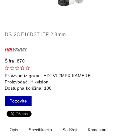
AP-
OVI
I
KONTROLERI
DS-2CE16D3T-ITF 2,8mm
AOLYNK
66
42
Šifra: 870
84
Proizvod iz grupe:
HDTVI 2MPX KAMERE
Proizvođač:
Hikvision
80
Dostupna količina: 100
38
Pozovite
19
34
Opis
Specifikacija
Sadržaji
Komentari
103