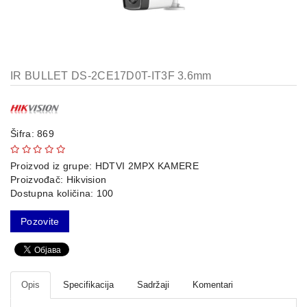
AP-
OVI
I
KONTROLERI
IR BULLET DS-2CE17D0T-IT3F 3.6mm
AOLYNK
66
42
Šifra: 869
84
Proizvod iz grupe:
HDTVI 2MPX KAMERE
Proizvođač:
Hikvision
80
Dostupna količina: 100
38
Pozovite
19
34
Opis
Specifikacija
Sadržaji
Komentari
103