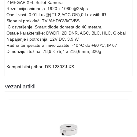
2 MEGAPIXEL Bullet Kamera
Rezolucija snimanja: 1920 x 1080 @25fps
SFP
Osetljivost: 0.01 Lux@(F1.2,AGC ON),0 Lux with IR
MODULI
Signalni prekidač: TVI/AHD/CVI/CVBS
IC osvetljenje: Smart diode dometa do 40 metara
HDTVI
Ostale karaktersike: DWDR, 2D DNR, AGC, BLC, HLC, Global
VIDEO
Napajanje i potrošnja: 12V DC, 3,9 W
NADZOR
Radna temperatura i nivo zaštite: -40 ºC do +60 ºC, IP 67
Dimenzije i težina: 78,9 × 75,4 x 216,6 mm, 320g
IP
VIDEO
NADZOR
Kompatibilni pribor: DS-1280ZJ-XS
KONTROLA
PRISTUPA
Vezani artikli
INTERFONI
OBJEKTIVI
PRATEĆA
OPREMA