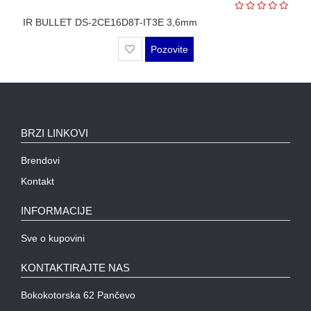
WIFI
IR BULLET DS-2CE16D8T-IT3E 3,6mm
AP-
OVI
Pozovite
I
KONTROLERI
AOLYNK
BRZI LINKOVI
L3
AGREGACIONI
Brendovi
SWITCHEVI
Kontakt
L3
GIGABITNI
INFORMACIJE
SWITCHEVI
Sve o kupovini
L2
GIGABITNI
KONTAKTIRAJTE NAS
SWITCHEVI
Bokokotorska 62 Pančevo
SFP