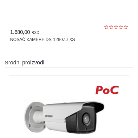
OPREMA
ZA
OSMATRANJE
TERMALNE
1.680,00
RSD.
KAMERE
NOSAČ KAMERE DS-1280ZJ-XS
TERMOVIZIJA
ALARMNI
SISTEMI
Srodni proizvodi
CENA
OZVUČENJE
PASIVNA
MREŽNA
OPREMA
AUTO
KAMERE
RUTERI