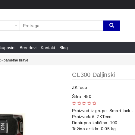
kupovini
Brendovi
Kontakt
Blog
k - pametne brave
GL300 Daljinski
ZKTeco
Šifra: 450
Proizvod iz grupe:
Smart lock -
Proizvođač:
ZKTeco
Dostupna količina: 100
Težina artikla: 0.05 kg