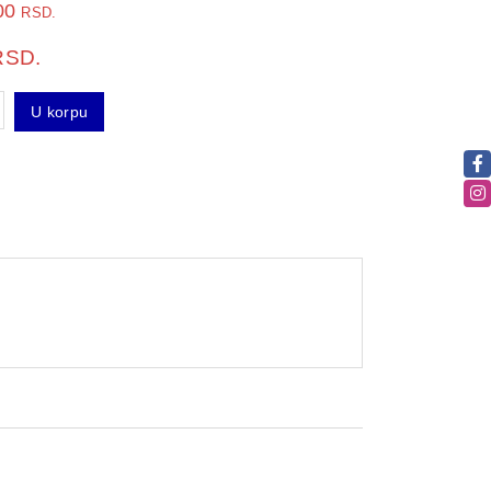
00
RSD.
RSD.
U korpu