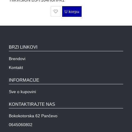
WIFI
U korpu
AP-
OVI
I
KONTROLERI
AOLYNK
BRZI LINKOVI
L3
Brendovi
AGREGACIONI
Kontakt
SWITCHEVI
INFORMACIJE
L3
GIGABITNI
Sve o kupovini
SWITCHEVI
KONTAKTIRAJTE NAS
L2
GIGABITNI
Bokokotorska 62 Pančevo
SWITCHEVI
0645060802
SFP