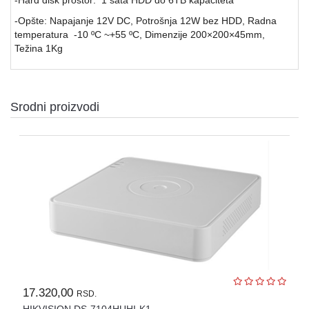
OPREMA
-Opšte: Napajanje 12V DC, Potrošnja 12W bez HDD, Radna
ZA
temperatura -10 ºC ~+55 ºC, Dimenzije 200×200×45mm,
OSMATRANJE
Težina 1Kg
TERMALNE
KAMERE
TERMOVIZIJA
Srodni proizvodi
ALARMNI
SISTEMI
CENA
OZVUČENJE
PASIVNA
MREŽNA
OPREMA
AUTO
KAMERE
17.320,00
RSD.
RUTERI
HIKVISION DS-7104HUHI-K1