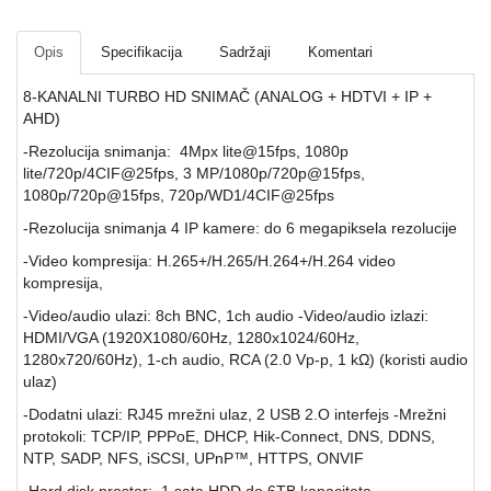
SFP
Opis
Specifikacija
Sadržaji
Komentari
MODULI
8-KANALNI TURBO HD SNIMAČ (ANALOG + HDTVI + IP +
HDTVI
AHD)
VIDEO
NADZOR
-Rezolucija snimanja: 4Mpx lite@15fps, 1080p
lite/720p/4CIF@25fps, 3 MP/1080p/720p@15fps,
IP
1080p/720p@15fps, 720p/WD1/4CIF@25fps
VIDEO
-Rezolucija snimanja 4 IP kamere: do 6 megapiksela rezolucije
NADZOR
-Video kompresija: H.265+/H.265/H.264+/H.264 video
KONTROLA
kompresija,
PRISTUPA
-Video/audio ulazi: 8ch BNC, 1ch audio -Video/audio izlazi:
HDMI/VGA (1920X1080/60Hz, 1280x1024/60Hz,
INTERFONI
1280x720/60Hz), 1-ch audio, RCA (2.0 Vp-p, 1 kΩ) (koristi audio
ulaz)
OBJEKTIVI
-Dodatni ulazi: RJ45 mrežni ulaz, 2 USB 2.O interfejs -Mrežni
protokoli: TCP/IP, PPPoE, DHCP, Hik-Connect, DNS, DDNS,
PRATEĆA
NTP, SADP, NFS, iSCSI, UPnP™, HTTPS, ONVIF
OPREMA
-Hard disk prostor: 1 sata HDD do 6TB kapaciteta