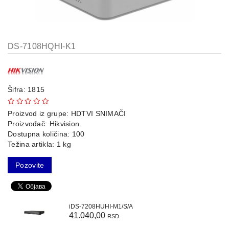
AP-
OVI
I
KONTROLERI
DS-7108HQHI-K1
AOLYNK
66
Šifra: 1815
42
Proizvod iz grupe:
HDTVI SNIMAČI
84
Proizvođač:
Hikvision
Dostupna količina: 100
80
Težina artikla: 1 kg
38
Pozovite
19
34
iDS-7208HUHI-M1/S/A
41.040,00
RSD.
103