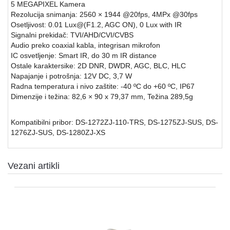
5 MEGAPIXEL Kamera
Rezolucija snimanja: 2560 × 1944 @20fps, 4MPx @30fps
SFP
Osetljivost: 0.01 Lux@(F1.2, AGC ON), 0 Lux with IR
MODULI
Signalni prekidač: TVI/AHD/CVI/CVBS
Audio preko coaxial kabla, integrisan mikrofon
HDTVI
IC osvetljenje: Smart IR, do 30 m IR distance
VIDEO
Ostale karaktersike: 2D DNR, DWDR, AGC, BLC, HLC
NADZOR
Napajanje i potrošnja: 12V DC, 3,7 W
Radna temperatura i nivo zaštite: -40 ºC do +60 ºC, IP67
IP
Dimenzije i težina: 82,6 × 90 x 79,37 mm, Težina 289,5g
VIDEO
NADZOR
Kompatibilni pribor: DS-1272ZJ-110-TRS, DS-1275ZJ-SUS, DS-
KONTROLA
1276ZJ-SUS, DS-1280ZJ-XS
PRISTUPA
INTERFONI
Vezani artikli
OBJEKTIVI
PRATEĆA
OPREMA