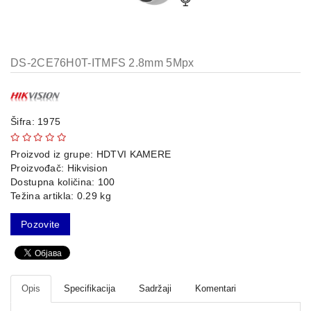
AP-
OVI
I
KONTROLERI
DS-2CE76H0T-ITMFS 2.8mm 5Mpx
AOLYNK
66
Šifra: 1975
42
Proizvod iz grupe:
HDTVI KAMERE
84
Proizvođač:
Hikvision
Dostupna količina: 100
80
Težina artikla: 0.29 kg
38
Pozovite
19
34
Opis
Specifikacija
Sadržaji
Komentari
103