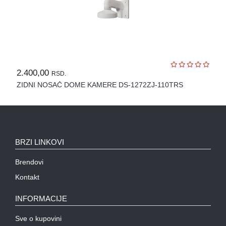
OPREMA
ZA
OSMATRANJE
TERMALNE
KAMERE
TERMOVIZIJA
2.400,00
RSD.
ZIDNI NOSAČ DOME KAMERE DS-1272ZJ-110TRS
ALARMNI
SISTEMI
CENA
OZVUČENJE
BRZI LINKOVI
PASIVNA
MREŽNA
Brendovi
OPREMA
Kontakt
AUTO
INFORMACIJE
KAMERE
Sve o kupovini
RUTERI