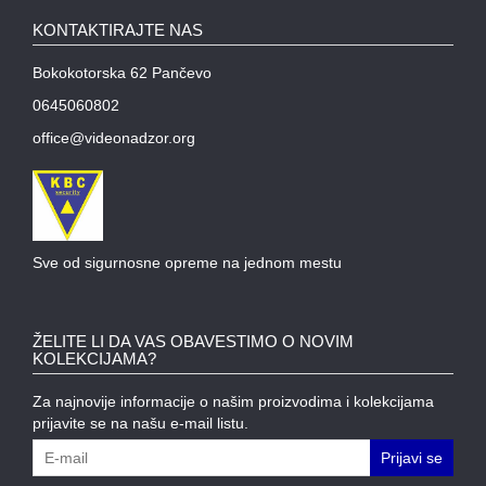
KONTAKTIRAJTE NAS
WIFI
AP-
Bokokotorska 62 Pančevo
OVI
I
0645060802
KONTROLERI
office@videonadzor.org
AOLYNK
L3
AGREGACIONI
SWITCHEVI
Sve od sigurnosne opreme na jednom mestu
L3
GIGABITNI
SWITCHEVI
ŽELITE LI DA VAS OBAVESTIMO O NOVIM
KOLEKCIJAMA?
L2
Za najnovije informacije o našim proizvodima i kolekcijama
GIGABITNI
prijavite se na našu e-mail listu.
SWITCHEVI
Prijavi se
SFP