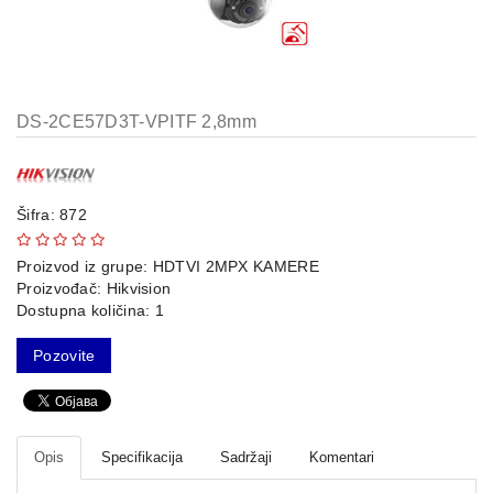
AP-
OVI
I
KONTROLERI
DS-2CE57D3T-VPITF 2,8mm
AOLYNK
66
42
Šifra: 872
84
Proizvod iz grupe:
HDTVI 2MPX KAMERE
Proizvođač:
Hikvision
80
Dostupna količina: 1
38
Pozovite
19
34
Opis
Specifikacija
Sadržaji
Komentari
103