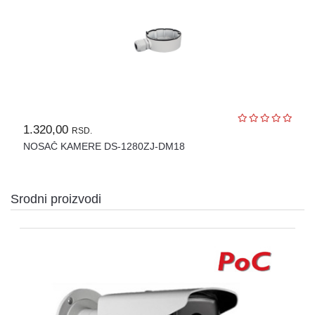
OPREMA
ZA
OSMATRANJE
TERMALNE
KAMERE
TERMOVIZIJA
ALARMNI
1.320,00
RSD.
SISTEMI
NOSAČ KAMERE DS-1280ZJ-DM18
CENA
OZVUČENJE
Srodni proizvodi
PASIVNA
MREŽNA
OPREMA
AUTO
KAMERE
RUTERI