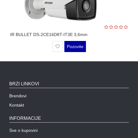
WIFI
AP-
OVI
I
KONTROLERI
IR BULLET DS-2CE16D8T-IT3E 3,6mm
Pozovite
AOLYNK
L3
AGREGACIONI
SWITCHEVI
BRZI LINKOVI
L3
GIGABITNI
Brendovi
SWITCHEVI
Kontakt
L2
GIGABITNI
INFORMACIJE
SWITCHEVI
Sve o kupovini
SFP