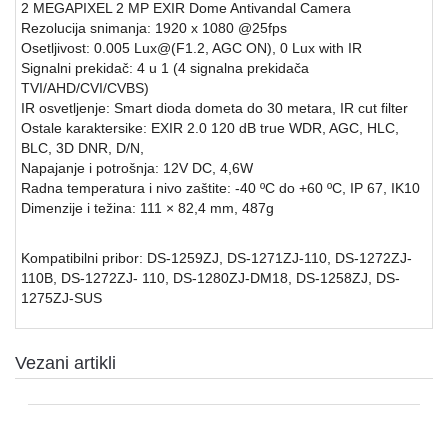
2 MEGAPIXEL 2 MP EXIR Dome Antivandal Camera
Rezolucija snimanja: 1920 x 1080 @25fps
SFP
Osetljivost: 0.005 Lux@(F1.2, AGC ON), 0 Lux with IR
MODULI
Signalni prekidač: 4 u 1 (4 signalna prekidača
TVI/AHD/CVI/CVBS)
HDTVI
IR osvetljenje: Smart dioda dometa do 30 metara, IR cut filter
VIDEO
Ostale karaktersike: EXIR 2.0 120 dB true WDR, AGC, HLC,
NADZOR
BLC, 3D DNR, D/N,
Napajanje i potrošnja: 12V DC, 4,6W
IP
Radna temperatura i nivo zaštite: -40 ºC do +60 ºC, IP 67, IK10
VIDEO
Dimenzije i težina: 111 × 82,4 mm, 487g
NADZOR
KONTROLA
Kompatibilni pribor: DS-1259ZJ, DS-1271ZJ-110, DS-1272ZJ-
PRISTUPA
110B, DS-1272ZJ- 110, DS-1280ZJ-DM18, DS-1258ZJ, DS-
1275ZJ-SUS
INTERFONI
OBJEKTIVI
Vezani artikli
PRATEĆA
OPREMA