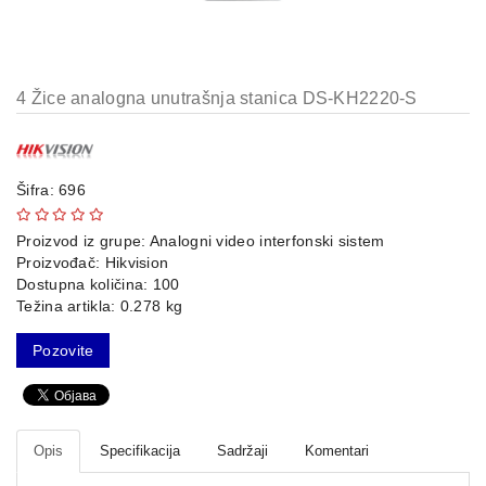
AP-
OVI
I
KONTROLERI
4 Žice analogna unutrašnja stanica DS-KH2220-S
AOLYNK
66
Šifra: 696
42
Proizvod iz grupe:
Analogni video interfonski sistem
84
Proizvođač:
Hikvision
Dostupna količina: 100
80
Težina artikla: 0.278 kg
38
Pozovite
19
34
Opis
Specifikacija
Sadržaji
Komentari
103