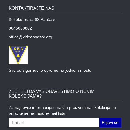
KONTAKTIRAJTE NAS
WIFI
AP-
Bokokotorska 62 Pančevo
OVI
I
0645060802
KONTROLERI
office@videonadzor.org
AOLYNK
L3
AGREGACIONI
SWITCHEVI
Sve od sigurnosne opreme na jednom mestu
L3
GIGABITNI
SWITCHEVI
ŽELITE LI DA VAS OBAVESTIMO O NOVIM
KOLEKCIJAMA?
L2
Za najnovije informacije o našim proizvodima i kolekcijama
GIGABITNI
prijavite se na našu e-mail listu.
SWITCHEVI
Prijavi se
SFP