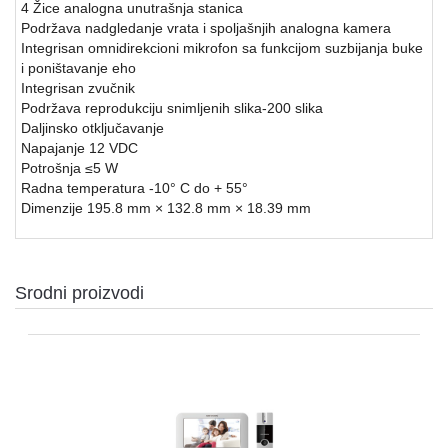
4 Žice analogna unutrašnja stanica
Podržava nadgledanje vrata i spoljašnjih analogna kamera
SFP
Integrisan omnidirekcioni mikrofon sa funkcijom suzbijanja buke
MODULI
i poništavanje eho
Integrisan zvučnik
HDTVI
Podržava reprodukciju snimljenih slika-200 slika
VIDEO
Daljinsko otključavanje
NADZOR
Napajanje 12 VDC
Potrošnja ≤5 W
IP
Radna temperatura -10° C do + 55°
VIDEO
Dimenzije 195.8 mm × 132.8 mm × 18.39 mm
NADZOR
KONTROLA
PRISTUPA
Srodni proizvodi
INTERFONI
OBJEKTIVI
PRATEĆA
OPREMA