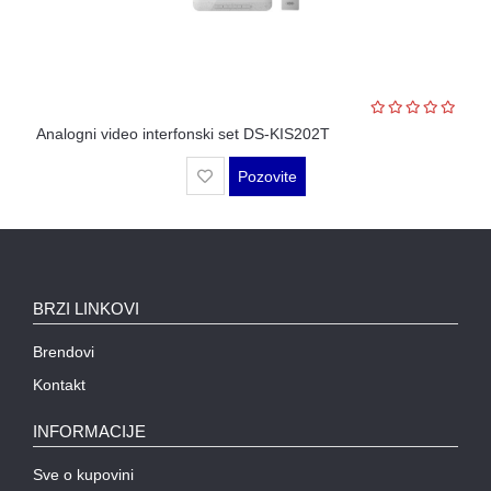
OPREMA
ZA
OSMATRANJE
TERMALNE
KAMERE
Analogni video interfonski set DS-KIS202T
TERMOVIZIJA
Pozovite
ALARMNI
SISTEMI
CENA
OZVUČENJE
BRZI LINKOVI
PASIVNA
MREŽNA
Brendovi
OPREMA
Kontakt
AUTO
INFORMACIJE
KAMERE
Sve o kupovini
RUTERI